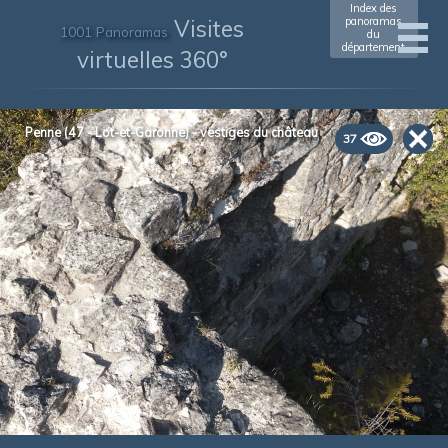
Index des
Visites
panoramas
1001 Panoramas
du
département
virtuelles 360°
Penne (47 - Lot-et-Garonne) - vestiges du château
37