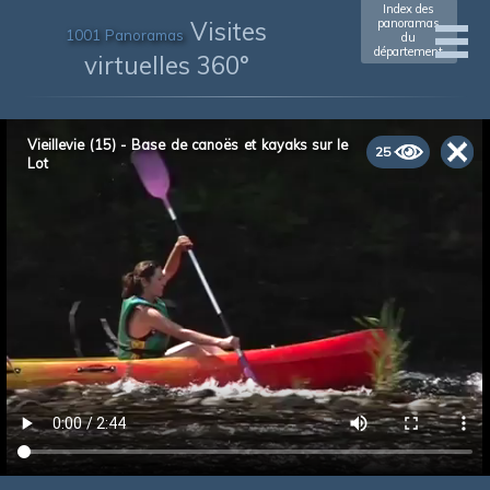
Index des
Visites
panoramas
1001 Panoramas
du
département
virtuelles 360°
Vieillevie (15) - Base de canoës et kayaks sur le
25
Lot