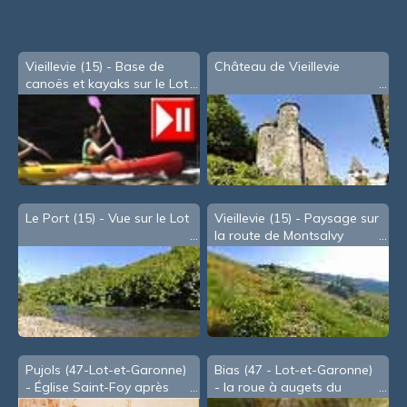
Vieillevie (15) - Base de
Château de Vieillevie
canoës et kayaks sur le Lot
Le Port (15) - Vue sur le Lot
Vieillevie (15) - Paysage sur
la route de Montsalvy
Pujols (47-Lot-et-Garonne)
Bias (47 - Lot-et-Garonne)
- Église Saint-Foy après
- la roue à augets du
restauration des peintures
moulin