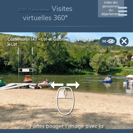
Index des
Visites
panoramas
1001 Panoramas
du
département
virtuelles 360°
Castelmoron (47 - Lot-et-Garonne) - la plage sur
36
le Lot
Faites bouger l'image avec la