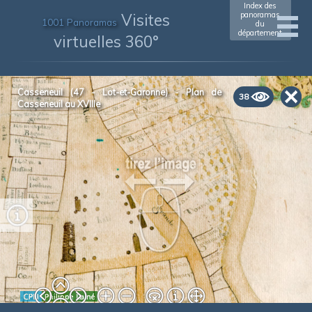
Index des
Visites
panoramas
1001 Panoramas
du
département
virtuelles 360°
xxxxxxxxxxxx
(xxxx)
Casseneuil (47 - Lot-et-Garonne) - Plan de
38
Casseneuil au XVIIIe