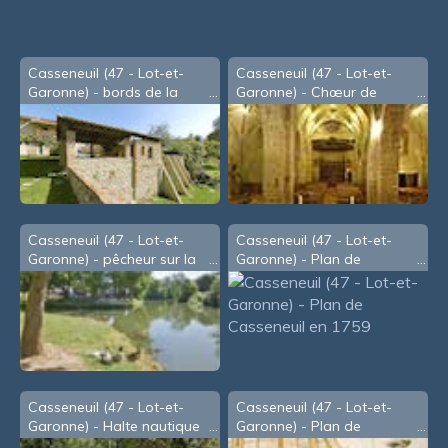
Casseneuil (47 - Lot-et-
Casseneuil (47 - Lot-et-
Garonne) - bords de la
Garonne) - Chœur de
Lède
l'église
Casseneuil (47 - Lot-et-
Casseneuil (47 - Lot-et-
Garonne) - pêcheur sur la
Garonne) - Plan de
Lède
Casseneuil en 1759
Casseneuil (47 - Lot-et-
Casseneuil (47 - Lot-et-
Garonne) - Halte nautique
Garonne) - Plan de
sur le Lot
Casseneuil au XVIIIe