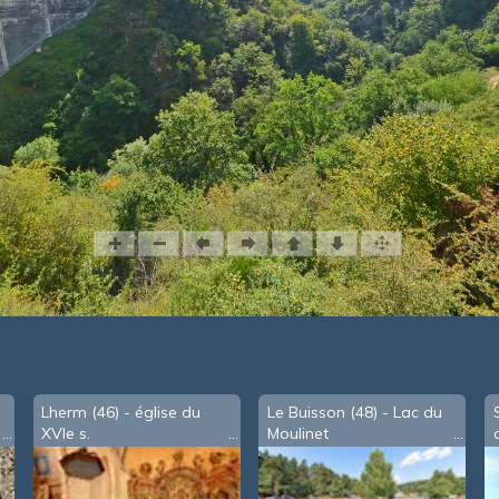
Lherm (46) - église du
Le Buisson (48) - Lac du
XVIe s.
Moulinet