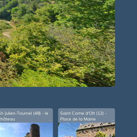
St-Julien-Tournel (48) - le
Saint Come d'Olt (12) -
château
Place de la Mairie