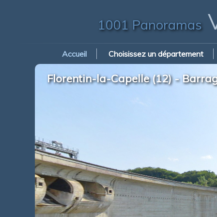
V
1001 Panoramas
Accueil
Choisissez un département
Florentin-la-Capelle (12) - Barr