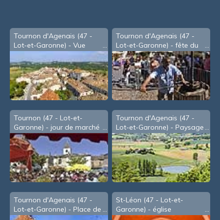
Tournon d'Agenais (47 -
Tournon d'Agenais (47 -
Lot-et-Garonne) - Vue
Lot-et-Garonne) - fête du
d'oiseau
Cidre, en Août
Tournon (47 - Lot-et-
Tournon d'Agenais (47 -
Garonne) - jour de marché
Lot-et-Garonne) - Paysage
vu de la table d'orientation
Tournon d'Agenais (47 -
St-Léon (47 - Lot-et-
Lot-et-Garonne) - Place de
Garonne) - église
la Mairie