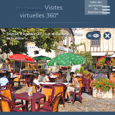
Index des
Visites
panoramas
1001 Panoramas
du
département
virtuelles 360°
Tournon d'Agenais (47 - Lot-et-Garonne) - Place
31
de la Mairie