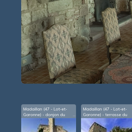
Madaillan (47 - Lot-et-
Madaillan (47 - Lot-et-
Garonne) - donjon du
Garonne) - terrasse du
château
château