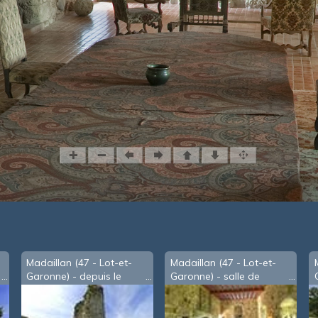
Madaillan (47 - Lot-et-
Madaillan (47 - Lot-et-
Garonne) - depuis le
Garonne) - salle de
donjon du château
réception