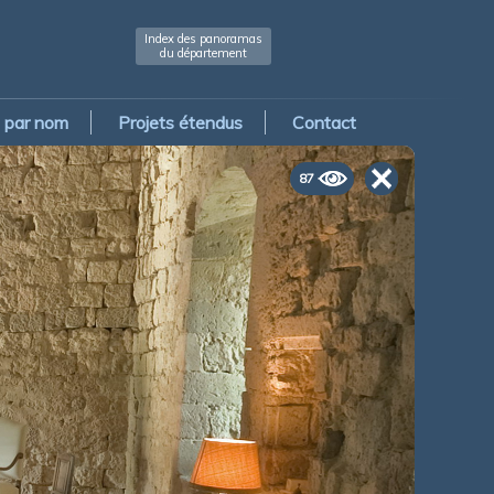
Index des panoramas
du département
par nom
Projets étendus
Contact
87