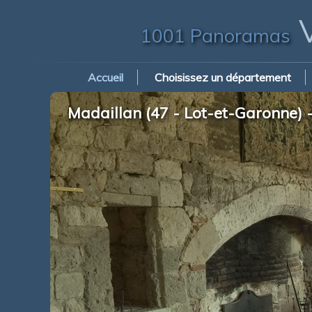
V
1001 Panoramas
Accueil
Choisissez un département
Madaillan (47 - Lot-et-Garonne) -