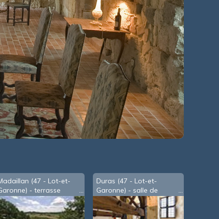
Madaillan (47 - Lot-et-
Duras (47 - Lot-et-
Garonne) - terrasse
Garonne) - salle de
supérieure du château
ferrage