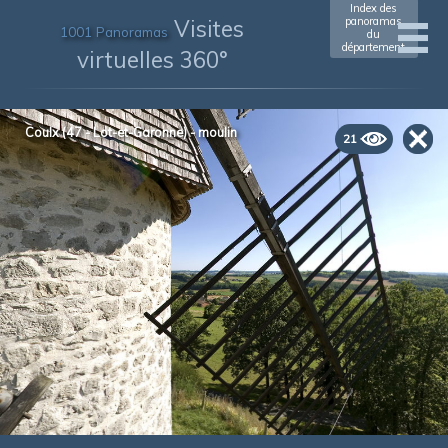
Index des
Visites
panoramas
1001 Panoramas
du
département
virtuelles 360°
Coulx (47 - Lot-et-Garonne) - moulin
21