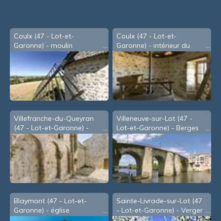
Coulx (47 - Lot-et-
Coulx (47 - Lot-et-
Garonne) - moulin
Garonne) - intérieur du
moulin
Villefranche-du-Queyran
Villeneuve-sur-Lot (47 -
(47 - Lot-et-Garonne) -
Lot-et-Garonne) - Berges
l'église St Savin
du Lot, sous le Pont des
Cieutat
Blaymont (47 - Lot-et-
Sainte-Livrade-sur-Lot (47
Garonne) - église
- Lot-et-Garonne) - Verger
(extérieur)
de pruniers en fleurs