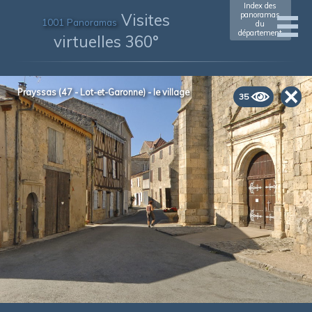
Index des
Visites
panoramas
1001 Panoramas
du
département
virtuelles 360°
Prayssas (47 - Lot-et-Garonne) - le village
35