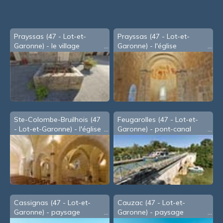
Prayssas (47 - Lot-et-
Prayssas (47 - Lot-et-
Garonne) - le village
Garonne) - l'église
Ste-Colombe-Bruilhois (47
Feugarolles (47 - Lot-et-
- Lot-et-Garonne) - l'église
Garonne) - pont-canal
Cassignas (47 - Lot-et-
Cauzac (47 - Lot-et-
Garonne) - paysage
Garonne) - paysage