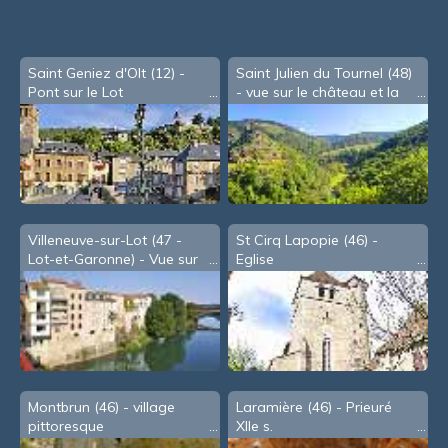
Saint Geniez d'Olt (12) -
Saint Julien du Tournel (48)
Pont sur le Lot
- vue sur le château et la
vallée du Lot
Villeneuve-sur-Lot (47 -
St Cirq Lapopie (46) -
Lot-et-Garonne) - Vue sur
Eglise
le Lot depuis le pont des
Cieutat
Montbrun (46) - village
Laramière (46) - Prieuré
pittoresque
XIIe s.