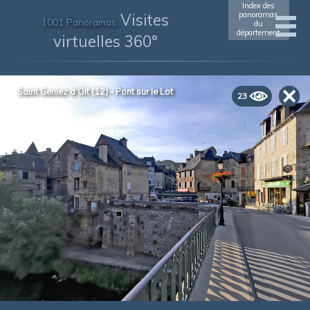
Index des
Visites
panoramas
1001 Panoramas
du
département
virtuelles 360°
Saint Geniez d'Olt (12) - Pont sur le Lot
23