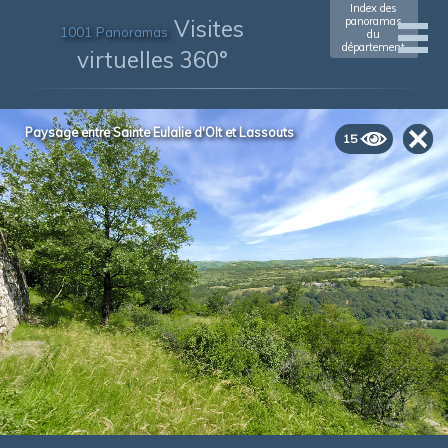
Index des
Visites
panoramas
1001 Panoramas
du
département
virtuelles 360°
Paysage entre Sainte Eulalie d'Olt et Lassouts
15