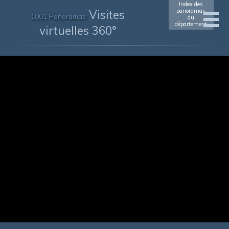
Index des
Visites
panoramas
1001 Panoramas
du
département
virtuelles 360°