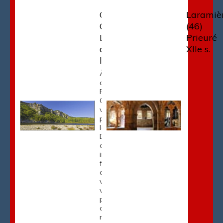
Gluges-
Laramiè
Copeyre (46 -
(46) 
Lot) - plage
Prieuré
de galets sur
XIIe s.
la Dordogne
À quelques pas
de Martel et
Rocamadour,
Gluges, ancien
village de
pêcheurs situé le
long de la
Dordogne, se
distingue par ses
impressionnantes
falaises calcaires
qui dominent le
village. Ce petit
village
pittoresque, blotti
dans les
rochers, […]