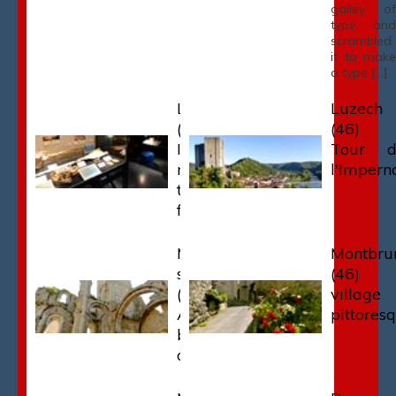
galley of
type and
scrambled
it to make
a type […]
Luzech
Luzech
(46) -
(46) 
Ichnospace,
Tour d
musée des
l'Impern
traces
fossiles
Marcilhac-
Montbru
sur-Célé
(46)
(46) -
village
Abbaye
pittores
bénédictine
du Xe s.