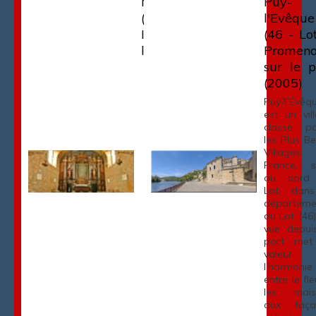
Montcabrier
Puy-
(46) -
l'Evêque
Intérieur de
(46 - Lot
l'église
Promen
sur le p
(2005)
Puy?l’Évêq
est un vil
classé pa
les Plus B
Villages
France, s
au bord
Lot, dans
départeme
du Lot (46)
vue depui
port met
valeur
l’harmonie
entre le fle
les mais
aux faça