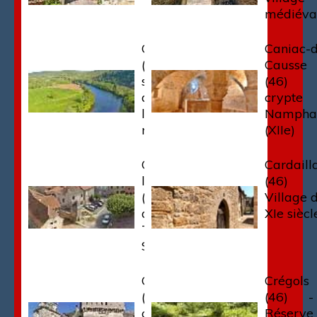
médiéva
Calvignac
Caniac-
(46) - Vue
Causse
sur le Lot
(46)
depuis
crypte
l'oppidum
Nampha
romain
(XIIe)
Capdenac
Cardaill
le Haut
(46) 
(46) - vu
Village 
de la
XIe siècl
Tour de
Sagnes
Cenevieres
Crégols
(46) -
(46) -
château
Réserve