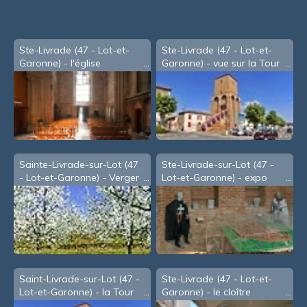
Ste-Livrade (47 - Lot-et-
Ste-Livrade (47 - Lot-et-
Garonne) - l'église
Garonne) - vue sur la Tour
du Rooy
Sainte-Livrade-sur-Lot (47
Ste-Livrade-sur-Lot (47 -
- Lot-et-Garonne) - Verger
Lot-et-Garonne) - expo
de pruniers en fleurs
dans la Tour du Rooy
Saint-Livrade-sur-Lot (47 -
Ste-Livrade (47 - Lot-et-
Lot-et-Garonne) - la Tour
Garonne) - le cloître
du Rooy