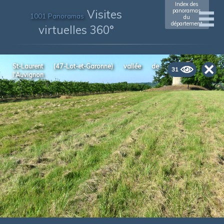
Index des
Visites
panoramas
1001 Panoramas
du
département
virtuelles 360°
St-Laurent (47-Lot-et-Garonne) vallée de
31
l'Auvignon