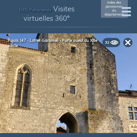
Index des
Visites
panoramas
1001 Panoramas
du
département
virtuelles 360°
Pujols (47 - Lot-et-Garonne) - Porte ouest du XIIIe
32
siècle