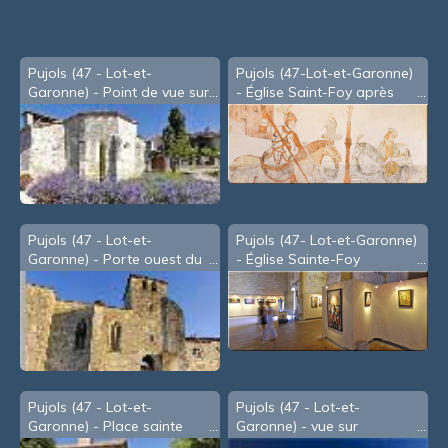
Pujols (47 - Lot-et-
Pujols (47-Lot-et-Garonne)
Garonne) - Point de vue sur
- Église Saint-Foy après
la Vallée du Mail
restauration des peintures
murales (2019)
Pujols (47 - Lot-et-
Pujols (47- Lot-et-Garonne)
Garonne) - Porte ouest du
- Église Sainte-Foy
XIIIe siècle
transformée en espace
d'exposition
Pujols (47 - Lot-et-
Pujols (47 - Lot-et-
Garonne) - Place sainte
Garonne) - vue sur
Foy
Villeneuve, la nuit