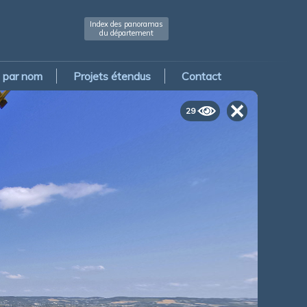
Index des panoramas
du département
par nom
Projets étendus
Contact
29