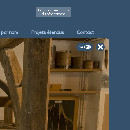
Index des panoramas
du département
par nom
Projets étendus
Contact
34