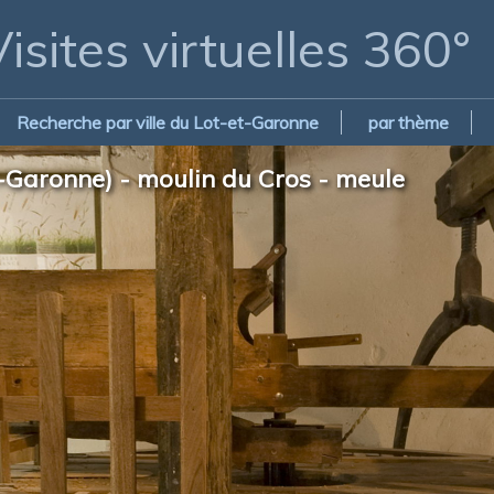
isites virtuelles 360°
Recherche par ville du Lot-et-Garonne
par thème
-Garonne) - moulin du Cros - meule