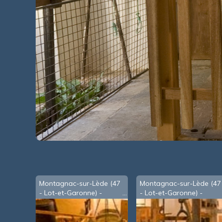
Montagnac-sur-Lède (47
Montagnac-sur-Lède (47
- Lot-et-Garonne) -
- Lot-et-Garonne) -
moulin du Cros -
moulin du Cros - meule
boulangerie