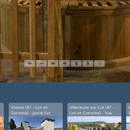
Vianne (47 - Lot-et-
Villeneuve-sur-Lot (47 -
Garonne) - porte Est
Lot-et-Garonne) - Vue
sur le Lot depuis le pont
Bastérou