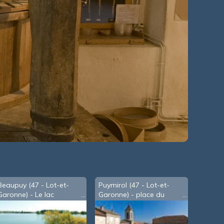
Beaupuy (47 - Lot-et-
Puymirol (47 - Lot-et-
Garonne) - Le lac
Garonne) - place du
village