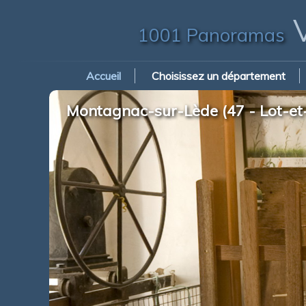
V
1001 Panoramas
Accueil
Choisissez un département
Montagnac-sur-Lède (47 - Lot-et