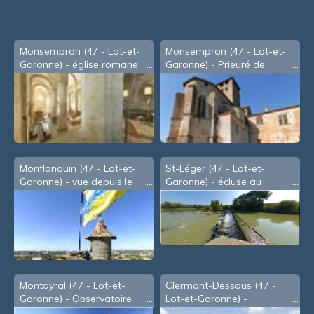
Monsempron (47 - Lot-et-
Monsempron (47 - Lot-et-
Garonne) - église romane
Garonne) - Prieuré de
de Saint-Géraud
bénédictins Saint-Géraud
Monflanquin (47 - Lot-et-
St-Léger (47 - Lot-et-
Garonne) - vue depuis le
Garonne) - écluse au
clocher
conflent de la Baïse et la
Garonne (2009)
Montayral (47 - Lot-et-
Clermont-Dessous (47 -
Garonne) - Observatoire
Lot-et-Garonne) -
d'astronomie GAP 47
paysage.jpg