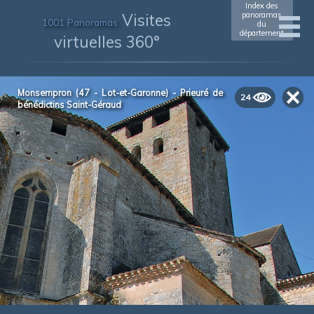
Index des
Visites
panoramas
1001 Panoramas
du
département
virtuelles 360°
Monsempron (47 - Lot-et-Garonne) - Prieuré de
24
bénédictins Saint-Géraud