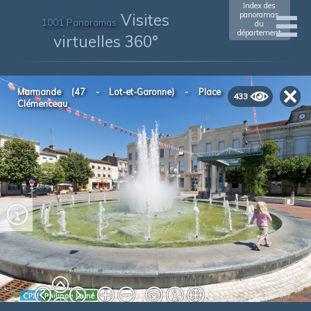
Index des
Visites
panoramas
1001 Panoramas
du
département
virtuelles 360°
xxxxxxxxxxxx
(xxxx)
Marmande (47 - Lot-et-Garonne) - Place
433
Clémenceau