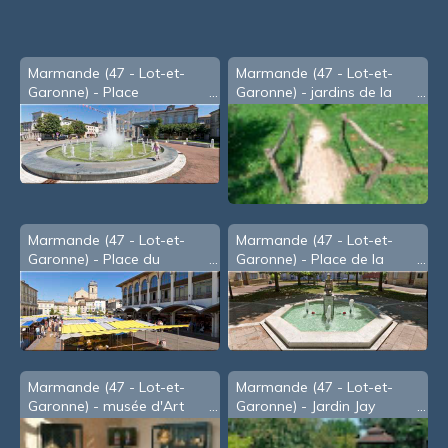
Marmande (47 - Lot-et-
Marmande (47 - Lot-et-
Garonne) - Place
Garonne) - jardins de la
Clémenceau
Filhole
Marmande (47 - Lot-et-
Marmande (47 - Lot-et-
Garonne) - Place du
Garonne) - Place de la
marché
Mairie
Marmande (47 - Lot-et-
Marmande (47 - Lot-et-
Garonne) - musée d'Art
Garonne) - Jardin Jay
Sacré