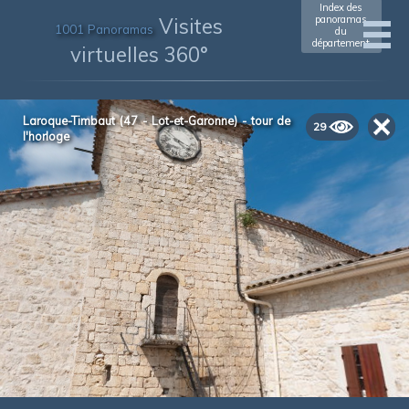
Index des
Visites
panoramas
1001 Panoramas
du
département
virtuelles 360°
Laroque-Timbaut (47 - Lot-et-Garonne) - tour de
29
l'horloge