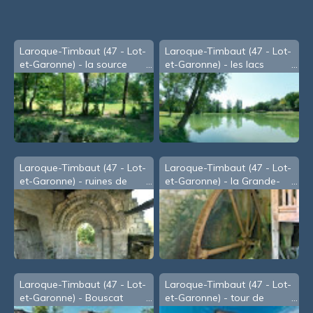
Laroque-Timbaut (47 - Lot-
Laroque-Timbaut (47 - Lot-
et-Garonne) - la source
et-Garonne) - les lacs
Laroque-Timbaut (47 - Lot-
Laroque-Timbaut (47 - Lot-
et-Garonne) - ruines de
et-Garonne) - la Grande-
l'église de Vitrac
Roue
Laroque-Timbaut (47 - Lot-
Laroque-Timbaut (47 - Lot-
et-Garonne) - Bouscat
et-Garonne) - tour de
l'horloge