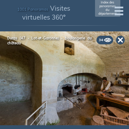
Index des
Visites
panoramas
1001 Panoramas
du
département
virtuelles 360°
Duras (47 - Lot-et-Garonne) - boulangerie du
34
château