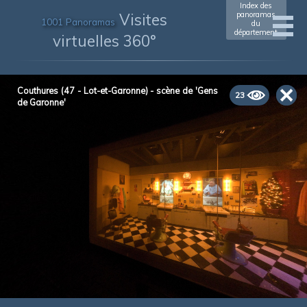
Index des
Visites
panoramas
1001 Panoramas
du
département
virtuelles 360°
Couthures (47 - Lot-et-Garonne) - scène de 'Gens
23
de Garonne'