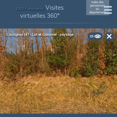
Index des
Visites
panoramas
1001 Panoramas
du
département
virtuelles 360°
Cassignas (47 - Lot-et-Garonne) - paysage
25