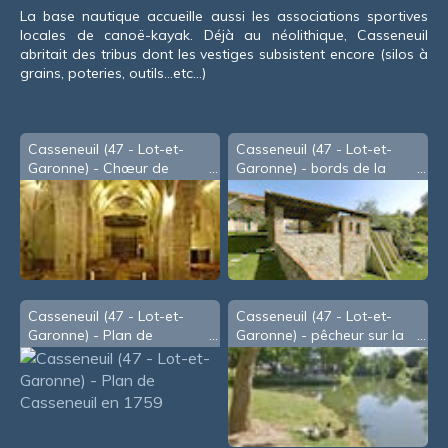
La base nautique accueille aussi les associations sportives
locales de canoë-kayak. Déjà au néolithique, Casseneuil
abritait des tribus dont les vestiges subsistent encore (silos à
grains, poteries, outils...etc...)
Casseneuil (47 - Lot-et-
Casseneuil (47 - Lot-et-
Garonne) - Chœur de
Garonne) - bords de la
l'église
Lède
Casseneuil (47 - Lot-et-
Casseneuil (47 - Lot-et-
Garonne) - Plan de
Garonne) - pêcheur sur la
Casseneuil en 1759
Lède