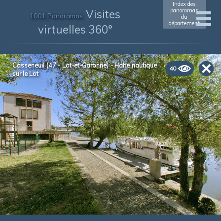
Index des
Visites
panoramas
1001 Panoramas
du
département
virtuelles 360°
Casseneuil (47 - Lot-et-Garonne) - Halte nautique
40
sur le Lot