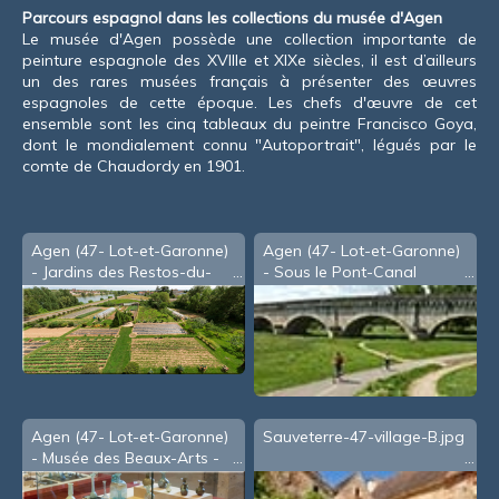
Parcours espagnol dans les collections du musée d'Agen
Le musée d'Agen possède une collection importante de
peinture espagnole des XVIII
e
et XIX
e
siècles, il est d’ailleurs
un des rares musées français à présenter des œuvres
espagnoles de cette époque. Les chefs d'œuvre de cet
ensemble sont les cinq tableaux du peintre Francisco Goya,
dont le mondialement connu "Autoportrait", légués par le
comte de Chaudordy en 1901.
Agen (47- Lot-et-Garonne)
Agen (47- Lot-et-Garonne)
- Jardins des Restos-du-
- Sous le Pont-Canal
Coeur (2008)
Agen (47- Lot-et-Garonne)
Sauveterre-47-village-B.jpg
- Musée des Beaux-Arts -
Salle Phéniciens (2010)