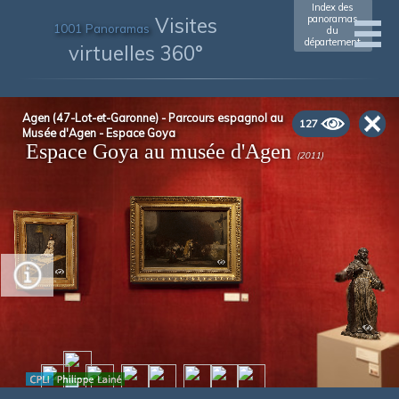
Index des
Visites
panoramas
1001 Panoramas
du
département
virtuelles 360°
Agen (47-Lot-et-Garonne) - Parcours espagnol au
127
Musée d'Agen - Espace Goya
Espace Goya au musée d'Agen
(2011)