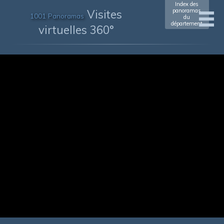
Index des
Visites
panoramas
1001 Panoramas
du
département
virtuelles 360°