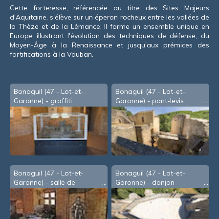
souris
Cette forteresse, référencée au titre des Sites Majeurs
d'Aquitaine, s'élève sur un éperon rocheux entre les vallées de
la Thèze et de la Lémance. Il forme un ensemble unique en
Europe illustrant l'évolution des techniques de défense, du
Moyen-Âge à la Renaissance et jusqu'aux prémices des
fortifications à la Vauban.
Bonaguil (47 - Lot-et-
Bonaguil (47 - Lot-et-
Garonne) - graffiti
Garonne) - pont-levis
Bonaguil (47 - Lot-et-
Bonaguil (47 - Lot-et-
Garonne) - salle de
Garonne) - donjon
l'armure