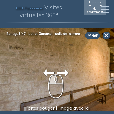
Index des
Visites
panoramas
1001 Panoramas
du
département
virtuelles 360°
Bonaguil (47 - Lot-et-Garonne) - salle de l'armure
46
Faites bouger l'image avec la