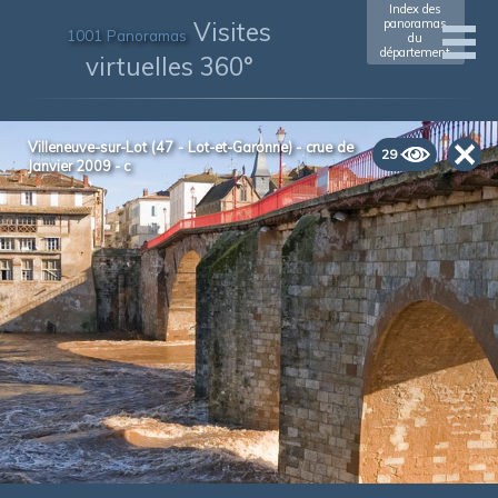
Index des
Visites
panoramas
1001 Panoramas
du
département
virtuelles 360°
Villeneuve-sur-Lot (47 - Lot-et-Garonne) - crue de
29
Janvier 2009 - c