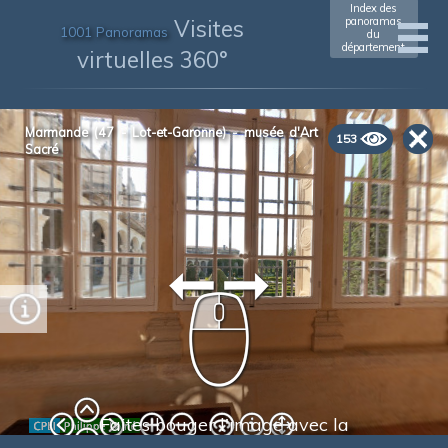
Index des
Visites
panoramas
1001 Panoramas
du
département
virtuelles 360°
xxxxxxxxxxxx
(xxxx)
Marmande (47 - Lot-et-Garonne) - musée d'Art
153
Sacré
Faites bouger l'image avec la