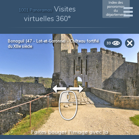
Index des
Visites
panoramas
1001 Panoramas
du
département
virtuelles 360°
Bonaguil (47 - Lot-et-Garonne) - Château fortifié
33
du XIIIe siècle
Faites bouger l'image avec la