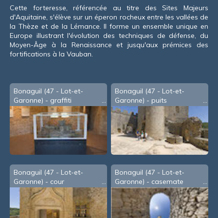
souris
Cette forteresse, référencée au titre des Sites Majeurs
d'Aquitaine, s'élève sur un éperon rocheux entre les vallées de
la Thèze et de la Lémance. Il forme un ensemble unique en
Europe illustrant l'évolution des techniques de défense, du
Moyen-Âge à la Renaissance et jusqu'aux prémices des
fortifications à la Vauban.
Bonaguil (47 - Lot-et-
Bonaguil (47 - Lot-et-
Garonne) - graffiti
Garonne) - puits
Bonaguil (47 - Lot-et-
Bonaguil (47 - Lot-et-
Garonne) - cour
Garonne) - casemate